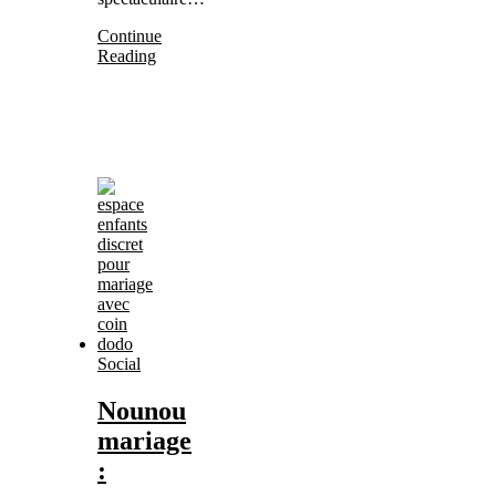
Continue
Reading
Social
Nounou
mariage
: