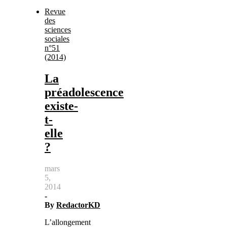
Revue
des
sciences
sociales
n°51
(2014)
La
préadolescence
existe-
t-
elle
?
mars
5,
2014
-
By
RedactorKD
L’allongement