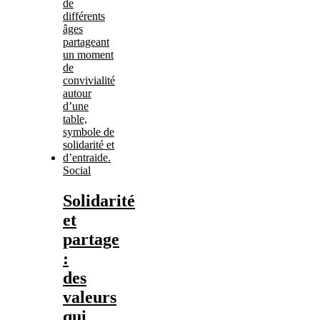
Social
Solidarité
et
partage
:
des
valeurs
qui