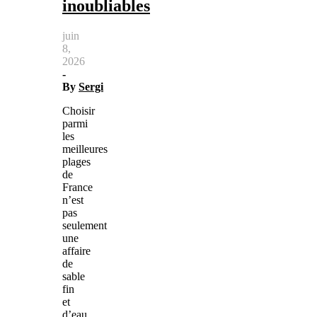
inoubliables
juin
8,
2026
-
By
Sergi
Choisir
parmi
les
meilleures
plages
de
France
n’est
pas
seulement
une
affaire
de
sable
fin
et
d’eau