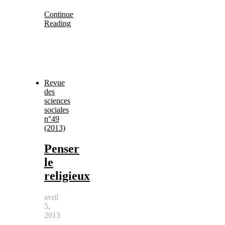
Continue
Reading
Revue
des
sciences
sociales
n°49
(2013)
Penser
le
religieux
avril
5,
2013
-