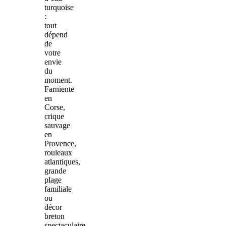
turquoise
:
tout
dépend
de
votre
envie
du
moment.
Farniente
en
Corse,
crique
sauvage
en
Provence,
rouleaux
atlantiques,
grande
plage
familiale
ou
décor
breton
spectaculaire…