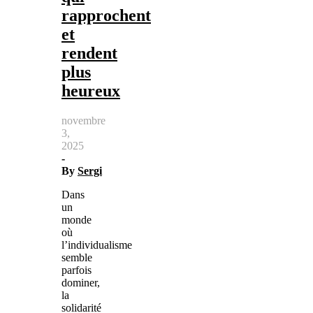
rapprochent
et
rendent
plus
heureux
novembre
3,
2025
-
By
Sergi
Dans
un
monde
où
l’individualisme
semble
parfois
dominer,
la
solidarité