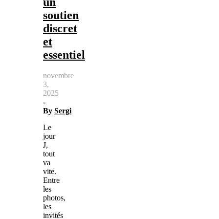
un
soutien
discret
et
essentiel
novembre
3,
2025
-
By
Sergi
Le
jour
J,
tout
va
vite.
Entre
les
photos,
les
invités